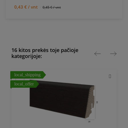
0,43 € / vnt
0,45 € / vnt
16 kitos prekės toje pačioje
kategorijoje:
local_shipping
l
local_offer
l