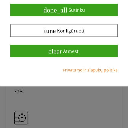
done_all
Sutinku
local_shipping
local_offer
tune
Konfigūruoti
clear
Atmesti
Privatumo ir slapukų politika
Aksesuarai, baldai
Grindjuosčių laikikliai Haro grindjuostėms (30
vnt.)