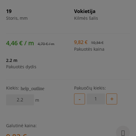
19
Vokietija
Storis, mm
Kilmės šalis
4,46 € / m
9,82 €
10,34 €
4,70 € / m
Pakuotės kaina
2.2 m
Pakuotės dydis
Kiekis:
Pakuočių kiekis:
help_outline
-
+
m
Galutinė kaina: