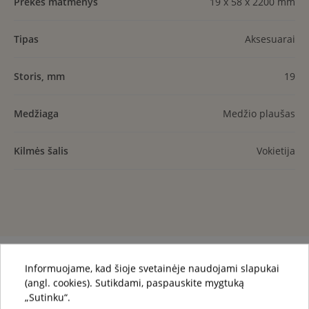
Prekės matmenys
19 x 58 x 2200 mm
Tipas
Aksesuarai
Storis, mm
19
Medžiaga
Medžio plaušas
Kilmės šalis
Vokietija
Informuojame, kad šioje svetainėje naudojami slapukai
(angl. cookies). Sutikdami, paspauskite mygtuką
Jums taip pat gali patikti
„Sutinku“.