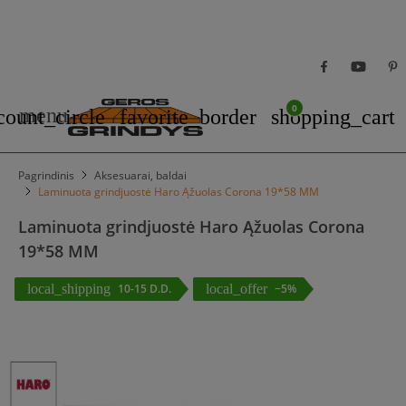
0
menu
count_circle
favorite_border
shopping_cart
Pagrindinis
Aksesuarai, baldai
Laminuota grindjuostė Haro Ąžuolas Corona 19*58 MM
Laminuota grindjuostė Haro Ąžuolas Corona
19*58 MM
local_shipping
10-15 D.D.
local_offer
−5%