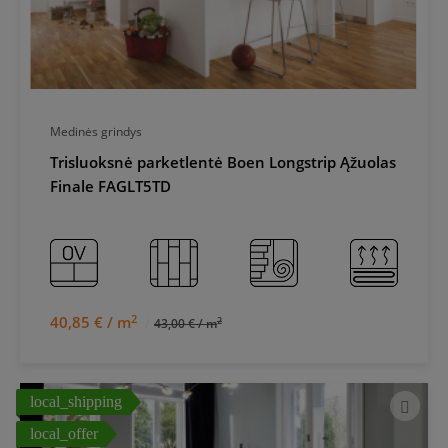
Medinės grindys
Trisluoksnė parketlentė Boen Longstrip Ąžuolas
Finale FAGLT5TD
2
40,85 € / m
2
43,00 € / m
local_shipping
local_offer