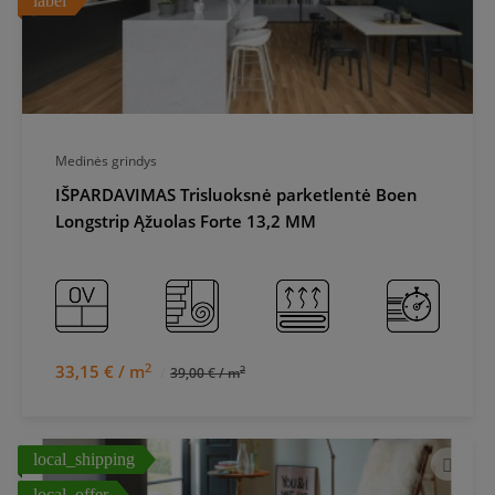
label
Medinės grindys
IŠPARDAVIMAS Trisluoksnė parketlentė Boen
Longstrip Ąžuolas Forte 13,2 MM
2
33,15 € / m
2
39,00 € / m
local_shipping
local_offer