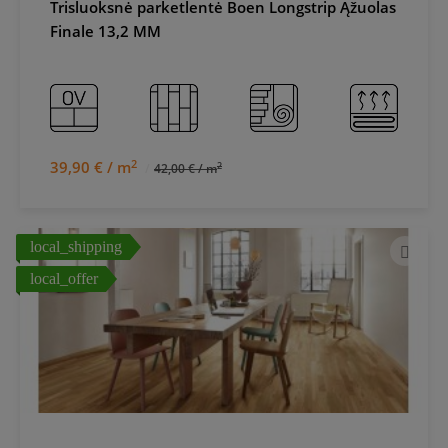
Trisluoksnė parketlentė Boen Longstrip Ąžuolas
Finale 13,2 MM
2
39,90 € / m
2
42,00 € / m
local_shipping
local_offer