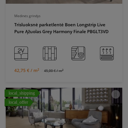
Medinės grindys
Trisluoksnė parketlentė Boen Longstrip Live
Pure Ąžuolas Grey Harmony Finale PBGLT3VD
2
42,75 € / m
2
45,00 € / m
local_shipping
local_offer