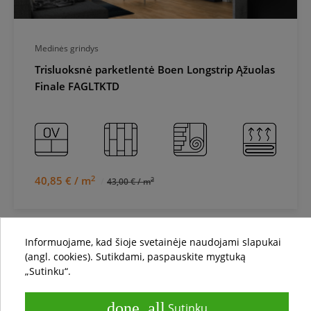
Medinės grindys
Trisluoksnė parketlentė Boen Longstrip Ąžuolas
Finale FAGLTKTD
2
40,85 € / m
2
43,00 € / m
local_shipping
Informuojame, kad šioje svetainėje naudojami slapukai
(angl. cookies). Sutikdami, paspauskite mygtuką
local_offer
„Sutinku“.
done_all
Sutinku