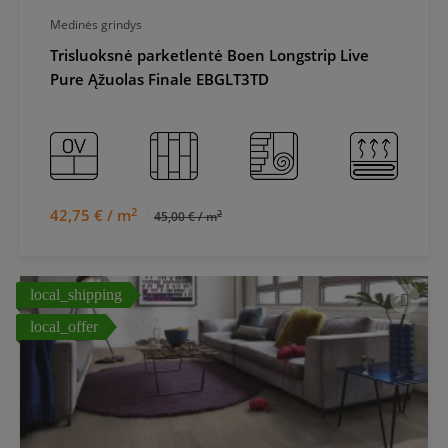
Medinės grindys
Trisluoksnė parketlentė Boen Longstrip Live
Pure Ąžuolas Finale EBGLT3TD
2
42,75 € / m
2
45,00 € / m
local_shipping
local_offer