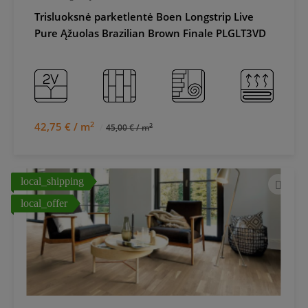
Trisluoksnė parketlentė Boen Longstrip Live
Pure Ąžuolas Brazilian Brown Finale PLGLT3VD
2
42,75 € / m
2
45,00 € / m
local_shipping
local_offer