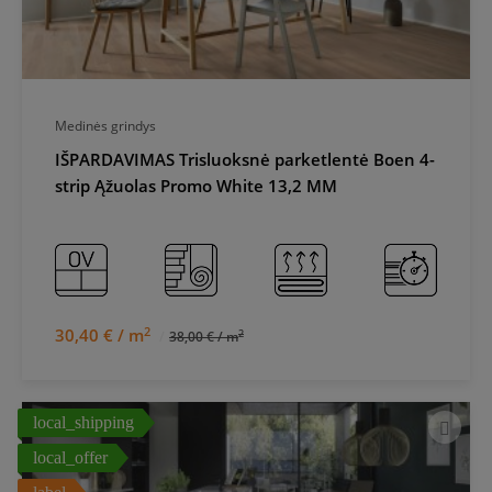
Medinės grindys
IŠPARDAVIMAS Trisluoksnė parketlentė Boen 4-
strip Ąžuolas Promo White 13,2 MM
2
30,40 € / m
2
38,00 € / m
local_shipping
local_offer