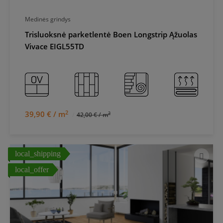
Medinės grindys
Trisluoksnė parketlentė Boen Longstrip Ąžuolas
Vivace EIGL55TD
2
39,90 € / m
2
42,00 € / m
local_shipping
local_offer