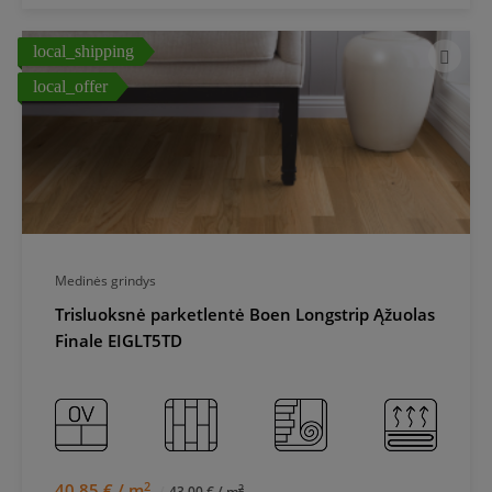
local_shipping
local_offer
Medinės grindys
Trisluoksnė parketlentė Boen Longstrip Ąžuolas
Finale EIGLT5TD
2
40,85 € / m
2
43,00 € / m