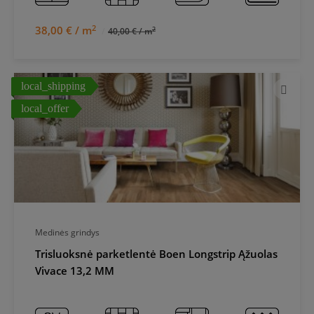
2
38,00 € / m
2
40,00 € / m
local_shipping
local_offer
Medinės grindys
Trisluoksnė parketlentė Boen Longstrip Ąžuolas
Vivace 13,2 MM