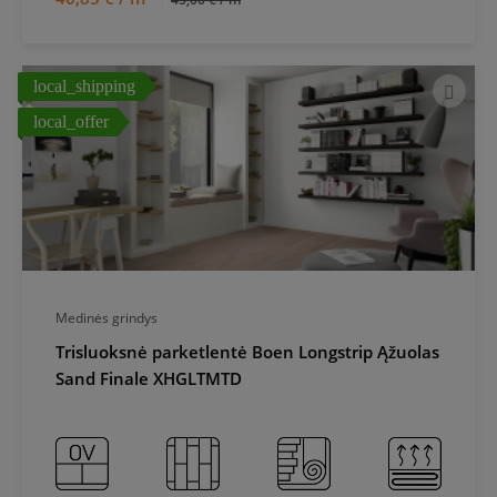
local_shipping
local_offer
Medinės grindys
Trisluoksnė parketlentė Boen Longstrip Ąžuolas
Sand Finale XHGLTMTD