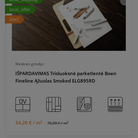
local_offer
label
Medinės grindys
IŠPARDAVIMAS Trisluoksnė parketlentė Boen
Fineline Ąžuolas Smoked ELG895RD
2
34,20 € / m
2
76,00 € / m