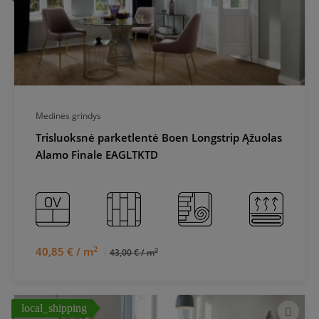
Medinės grindys
Trisluoksnė parketlentė Boen Longstrip Ąžuolas
Alamo Finale EAGLTKTD
2
40,85 € / m
2
43,00 € / m
local_shipping