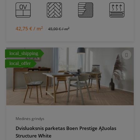
2
42,75 € / m
2
45,00 € / m
local_shipping
local_offer
Medinės grindys
Dvisluoksnis parketas Boen Prestige Ąžuolas
Structure White