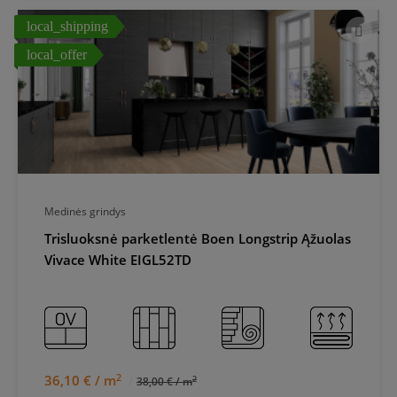
local_shipping
local_offer
Medinės grindys
Trisluoksnė parketlentė Boen Longstrip Ąžuolas
Vivace White EIGL52TD
2
36,10 € / m
2
38,00 € / m