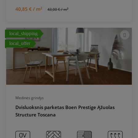
2
40,85 € / m
2
43,00 € / m
local_shipping
local_offer
Medinės grindys
Dvisluoksnis parketas Boen Prestige Ąžuolas
Structure Toscana