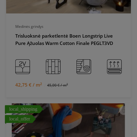
Medinės grindys
Trisluoksnė parketlentė Boen Longstrip Live
Pure Ąžuolas Warm Cotton Finale PEGLT3VD
2
42,75 € / m
2
45,00 € / m
local_shipping
local_offer