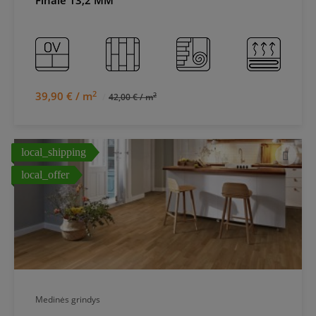
Finale 13,2 MM
2
39,90 € / m
2
42,00 € / m
local_shipping
local_offer
Medinės grindys