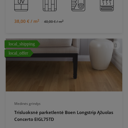
2
38,00 € / m
2
40,00 € / m
local_shipping
local_offer
Medinės grindys
Trisluoksnė parketlentė Boen Longstrip Ąžuolas
Concerto EIGL75TD