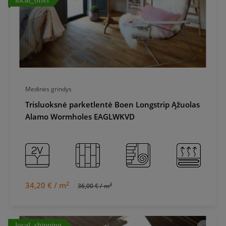
Medinės grindys
Trisluoksnė parketlentė Boen Longstrip Ąžuolas
Alamo Wormholes EAGLWKVD
2
34,20 € / m
2
36,00 € / m
local_shipping