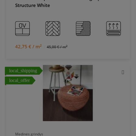
Structure White
2
42,75 € / m
2
45,00 € / m
local_shipping
local_offer
Medinės grindys