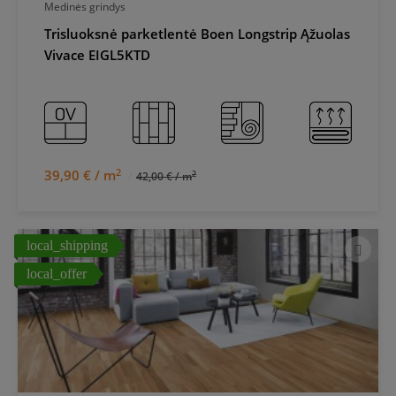
Medinės grindys
Trisluoksnė parketlentė Boen Longstrip Ąžuolas
Vivace EIGL5KTD
2
39,90 € / m
2
42,00 € / m
local_shipping
local_offer