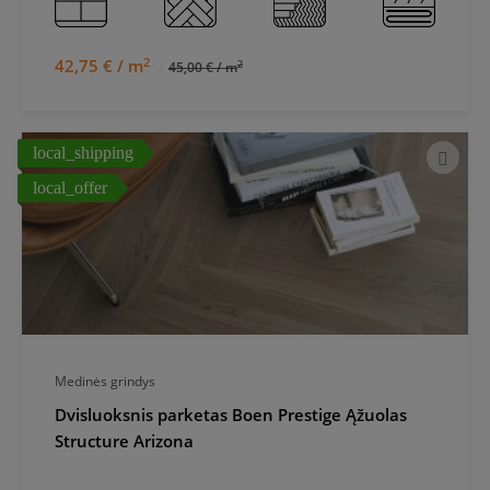
2
42,75 € / m
2
45,00 € / m
local_shipping
local_offer
Medinės grindys
Dvisluoksnis parketas Boen Prestige Ąžuolas
Structure Arizona