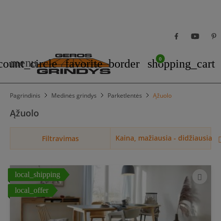
0
menu
count_circle
favorite_border
shopping_cart
Pagrindinis
Medinės grindys
Parketlentės
Ąžuolo
Ąžuolo
Kaina, mažiausia - didžiausia
Filtravimas
local_shipping
local_offer