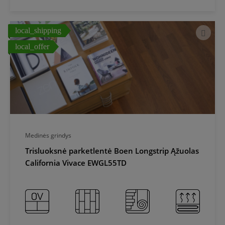
local_shipping
local_offer
Medinės grindys
Trisluoksnė parketlentė Boen Longstrip Ąžuolas
California Vivace EWGL55TD