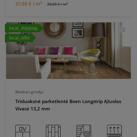
2
37,05 € / m
2
39,00 € / m
local_shipping
local_offer
Medinės grindys
Trisluoksnė parketlentė Boen Longstrip Ąžuolas
Vivace 13,2 mm