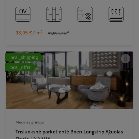
2
38,95 € / m
2
41,00 € / m
local_shipping
local_offer
Medinės grindys
Trisluoksnė parketlentė Boen Longstrip Ąžuolas