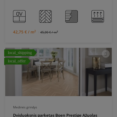
2
42,75 € / m
2
45,00 € / m
local_shipping
local_offer
Medinės grindys
Dvisluoksnis parketas Boen Prestige Ąžuolas