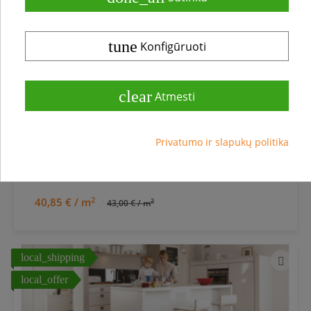
tune
Konfigūruoti
Medinės grindys
Trisluoksnė parketlentė Boen Longstrip Ąžuolas
clear
Atmesti
Finale EIGLTKTD
Privatumo ir slapukų politika
2
40,85 € / m
2
43,00 € / m
local_shipping
local_offer