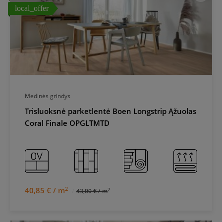
local_offer
Medinės grindys
Trisluoksnė parketlentė Boen Longstrip Ąžuolas
Coral Finale OPGLTMTD
2
40,85 € / m
2
43,00 € / m