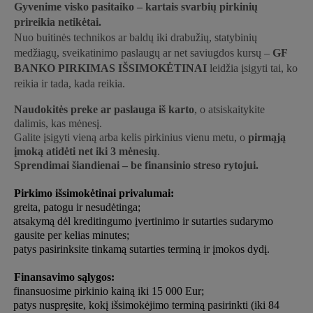
Gyvenime visko pasitaiko – kartais svarbių pirkinių
prireikia netikėtai.
Nuo buitinės technikos ar baldų iki drabužių, statybinių
medžiagų, sveikatinimo paslaugų ar net saviugdos kursų –
GF
BANKO PIRKIMAS IŠSIMOKĖTINAI
leidžia įsigyti tai, ko
reikia ir tada, kada reikia.
Naudokitės preke ar paslauga iš karto
, o atsiskaitykite
dalimis, kas mėnesį.
Galite įsigyti vieną arba kelis pirkinius vienu metu, o
pirmąją
įmoką atidėti net iki 3 mėnesių
.
Sprendimai šiandienai – be finansinio streso rytojui.
Pirkimo išsimokėtinai privalumai:
·
greita, patogu ir nesudėtinga;
·
atsakymą dėl kreditingumo įvertinimo ir sutarties sudarymo
gausite per kelias minutes;
·
patys pasirinksite tinkamą sutarties terminą ir įmokos dydį.
Finansavimo sąlygos:
·
finansuosime pirkinio kainą iki 15 000 Eur;
·
patys nuspręsite, kokį išsimokėjimo terminą pasirinkti (iki 84