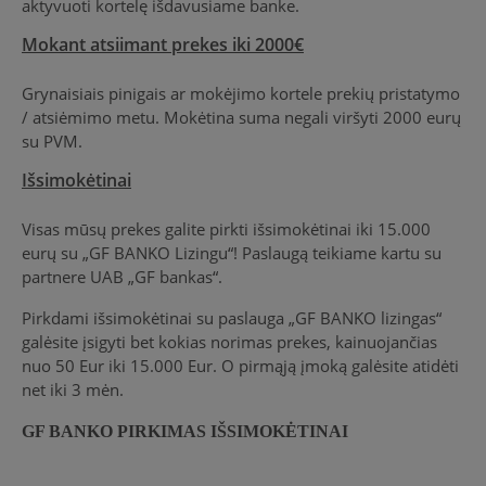
aktyvuoti kortelę išdavusiame banke.
Mokant atsiimant prekes iki 2000€
Grynaisiais pinigais ar mokėjimo kortele prekių pristatymo
/ atsiėmimo metu. Mokėtina suma negali viršyti 2000 eurų
su PVM.
Išsimokėtinai
Visas mūsų prekes galite pirkti išsimokėtinai iki 15.000
eurų su „GF BANKO Lizingu“! Paslaugą teikiame kartu su
partnere UAB „GF bankas“.
Pirkdami išsimokėtinai su paslauga „GF BANKO lizingas“
galėsite įsigyti bet kokias norimas prekes, kainuojančias
nuo 50 Eur iki 15.000 Eur. O pirmąją įmoką galėsite atidėti
net iki 3 mėn.
GF BANKO PIRKIM
AS
IŠSIMOKĖTINAI