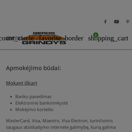
0
menu
count_circle
favorite_border
shopping_cart
Apmokėjimo būdai:
Mokant iškart
Banko pavedimas
Elektroninė bankininkystė
Mokėjimo kortelės
MasterCard, Visa, Maestro, Visa Electron, turinčiomis
saugaus atsiskaitymo internete galimybę, kurią galima