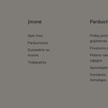
Įmonė
Parduot
Apie mus
Prekių pris
grąžinimas
Parduotuvės
Privatumo p
Susisiekite su
mumis
Pirkimo tais
sąlygos
Tinklaraštis
Apmokėjim
Svetainės
žemėlapis