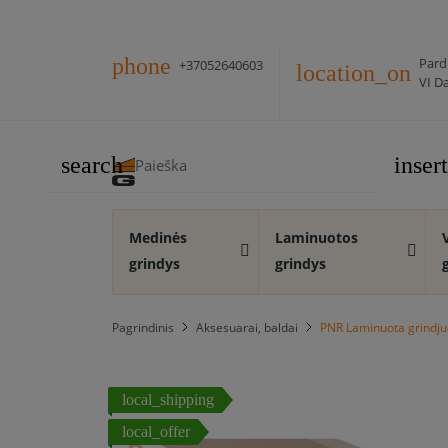
phone
Pard
+37052640603
location_on
VI Da
search
inse
Medinės
Laminuotos
grindys
grindys
Pagrindinis
Aksesuarai, baldai
PNR Laminuota grindj
local_shipping
local_offer