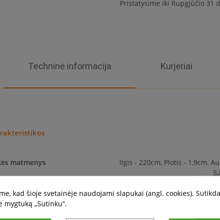
Pristatysime iki Rupgjūčio 31 d
Techninė informacija
Kurjeriai
rakteristikos
kės matmenys
Ilgis - 220cm, Plotis - 1,9cm, Au
5,
e, kad šioje svetainėje naudojami slapukai (angl. cookies). Sutikd
as
Aksesu
e mygtuką „Sutinku“.