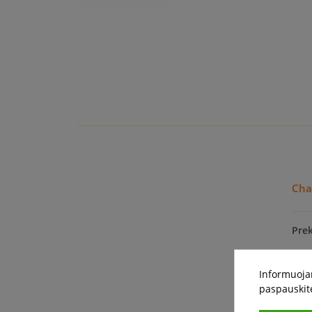
Cha
Pre
Informuojam
Tip
paspauskit