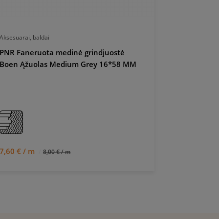
Aksesuarai, baldai
Aksesuarai, ba
PNR Faneruota medinė grindjuostė
Medinė fan
Boen Ąžuolas Medium Grey 16*58 MM
Ąžuolas B
7,60 € / m
7,79 € / m
8,00 € / m