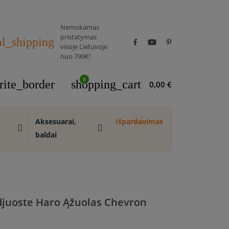
Nemokamas
pristatymas
al_shipping
visoje Lietuvoje
nuo 799€!
0
rite_border
shopping_cart
0,00 €
Aksesuarai,
Išpardavimas
baldai
juoste Haro Ąžuolas Chevron