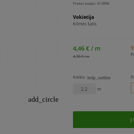
Prekės kodas:
413896
Vokietija
Kilmės šalis
4,46 € / m
9
P
4,70 € / m
Kiekis:
P
help_outline
m
add_circle
Į