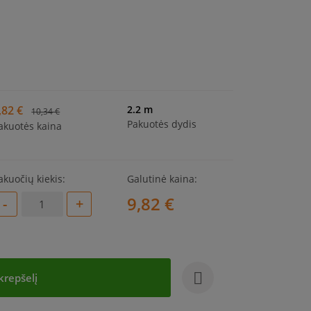
,82 €
2.2 m
10,34 €
Pakuotės dydis
akuotės kaina
akuočių kiekis:
Galutinė kaina:
9,82 €
-
+
 krepšelį