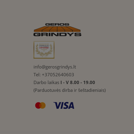
info@gerosgrindys.lt
Tel:
+37052640603
Darbo laikas
I - V 8.00 - 19.00
(Parduotuvės dirba ir šeštadieniais)