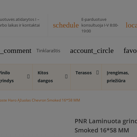
uotuvės atidarytos I –
E-parduotuvė
schedule
loc
rbo laikas ir kontaktai
konsultuoja I-V 8:00-
19:00
rt_comment
account_circle
favo
Tinklaraštis
Vinilo
Kitos
Terasos
Įrengimas,
grindys
dangos
priežiūra
uoste Haro Ąžuolas Chevron Smoked 16*58 MM
PNR Laminuota grind
Smoked 16*58 MM