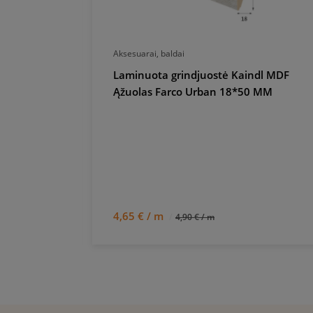
Aksesuarai, baldai
ė Haro Fir
Laminuota grindjuostė Kaindl MDF
 MM
Ąžuolas Farco Urban 18*50 MM
4,65 € / m
4,90 € / m