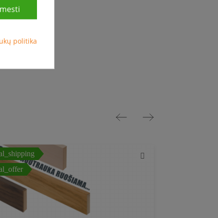
ušas
mesti
etija
ukų politika
al_shipping
local_shipping
al_offer
local_offer