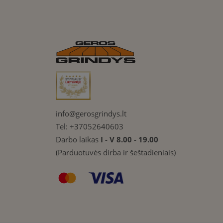
info@gerosgrindys.lt
Tel:
+37052640603
Darbo laikas
I - V 8.00 - 19.00
(Parduotuvės dirba ir šeštadieniais)