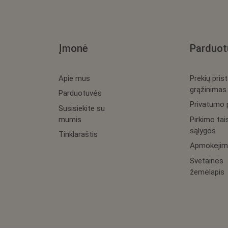
Įmonė
Parduot
Apie mus
Prekių pris
grąžinimas
Parduotuvės
Privatumo p
Susisiekite su
mumis
Pirkimo tais
sąlygos
Tinklaraštis
Apmokėjim
Svetainės
žemėlapis