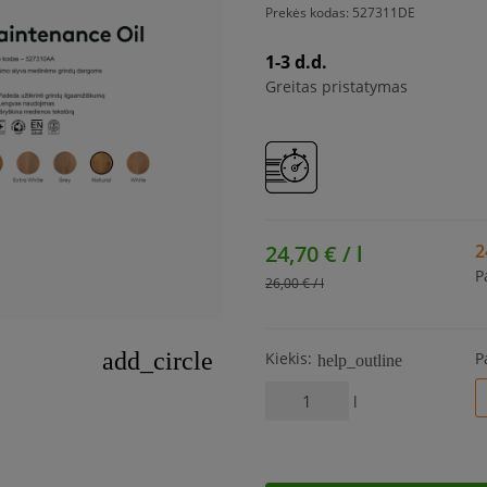
Prekės kodas:
527311DE
1-3 d.d.
Greitas pristatymas
24,70 € / l
2
P
26,00 € / l
add_circle
Kiekis:
P
help_outline
l