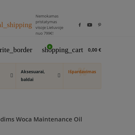
Nemokamas
pristatymas
al_shipping
visoje Lietuvoje
nuo 799€!
0
rite_border
shopping_cart
0,00 €
Aksesuarai,
Išpardavimas
baldai
ndims Woca Maintenance Oil