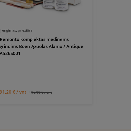
Įrengimas, priežiūra
Įrengimas, pri
Remonto komplektas medinėms
Remonto k
grindims Boen Ąžuolas Alamo / Antique
grindims B
A526S001
Pure A523
91,20 € / vnt
28,50 € / v
96,00 € / vnt