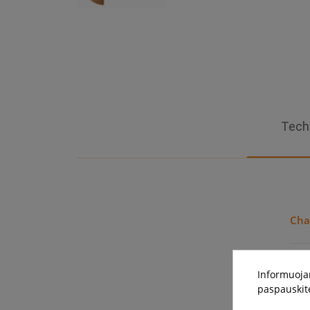
Tech
Cha
Tip
Informuojam
paspauskit
Išei