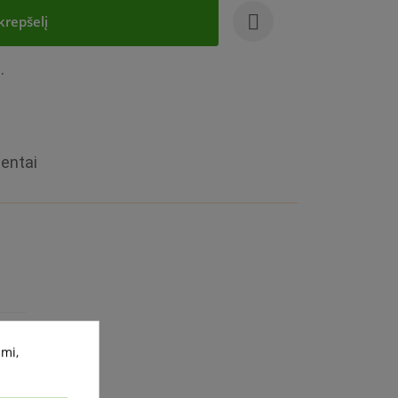
 krepšelį
.
entai
žiūra
ami,
 m²/L