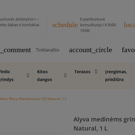
uotuvės atidarytos I –
E-parduotuvė
schedule
loc
rbo laikas ir kontaktai
konsultuoja I-V 8:00-
19:00
rt_comment
account_circle
favo
Tinklaraštis
Vinilo
Kitos
Terasos
Įrengimas,
grindys
dangos
priežiūra
dims Woca Maintenance Oil Natural, 1 L
Alyva medinėms gri
Natural, 1 L