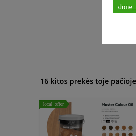
done_
Pask
Grei
16 kitos prekės toje pačioje
local_offer