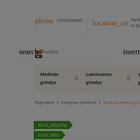
phone
Pard
+37052640603
location_on
VI Da
search
inse
Medinės
Laminuotos
grindys
grindys
Pagrindinis
Įrengimas, priežiūra
Alyva medinėms grin
local_shipping
local_offer