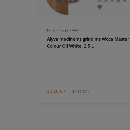
Įrengimas, priežiūra
ms A1
Alyva medinėms grindims Woca Master
Colour Oil White, 2,5 L
32,30 € / l
34,00 € / l