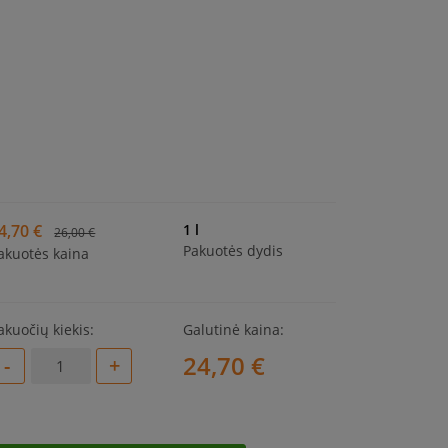
4,70 €
1 l
26,00 €
Pakuotės dydis
akuotės kaina
akuočių kiekis:
Galutinė kaina:
24,70 €
-
+