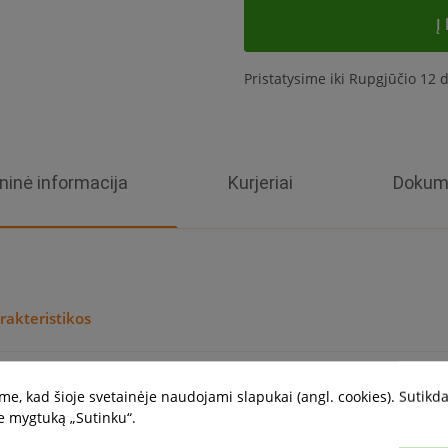
Į
Pristatysime iki Rupgjūčio 12 d
ninė informacija
Kurjeriai
Dokum
rakteristikos
as
Įrengimas, prie
e, kad šioje svetainėje naudojami slapukai (angl. cookies). Sutikd
e mygtuką „Sutinku“.
ga
30- 40