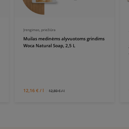
Įrengimas, priežiūra
Muilas medinėms alyvuotoms grindims
Woca Natural Soap, 2,5 L
12,16 € / l
12,80 € / l