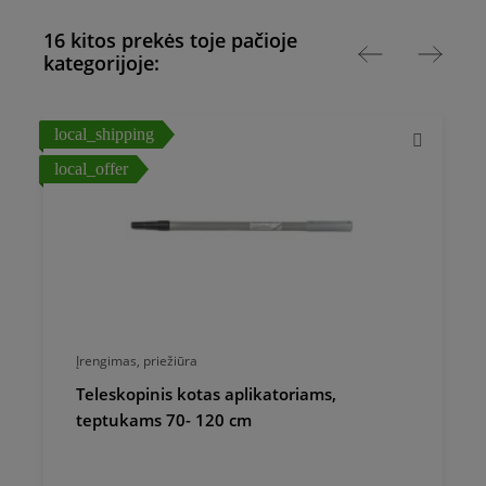
16 kitos prekės toje pačioje
kategorijoje:
local_shipping
l
local_offer
l
Įrengimas, priežiūra
Teleskopinis kotas aplikatoriams,
teptukams 70- 120 cm