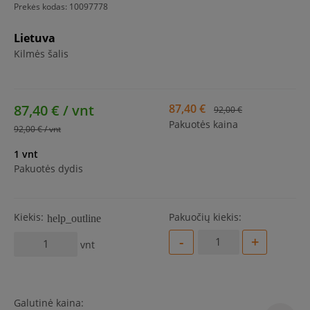
Prekės kodas:
10097778
Lietuva
Kilmės šalis
87,40 € / vnt
87,40 €
92,00 €
Pakuotės kaina
92,00 € / vnt
1 vnt
Pakuotės dydis
Kiekis:
Pakuočių kiekis:
help_outline
-
+
vnt
Galutinė kaina: