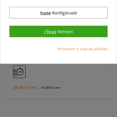
tune
Konfigūruoti
clear
Atmesti
Įrengimas, priežiūra
Alyva medinėms grindims Boen Natural Oil,
0.75 L A501S001
Privatumo ir slapukų politika
38,95 € / vnt
41,00 € / vnt