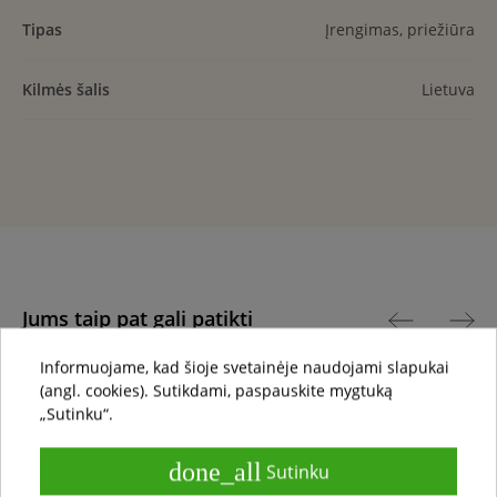
Tipas
Įrengimas, priežiūra
Kilmės šalis
Lietuva
Jums taip pat gali patikti
Informuojame, kad šioje svetainėje naudojami slapukai
(angl. cookies). Sutikdami, paspauskite mygtuką
local_shipping
„Sutinku“.
local_offer
done_all
Sutinku