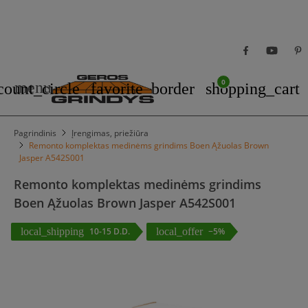
0
menu
count_circle
favorite_border
shopping_cart
Pagrindinis
Įrengimas, priežiūra
Remonto komplektas medinėms grindims Boen Ąžuolas Brown
Jasper A542S001
Remonto komplektas medinėms grindims
Boen Ąžuolas Brown Jasper A542S001
local_shipping
10-15 D.D.
local_offer
−5%