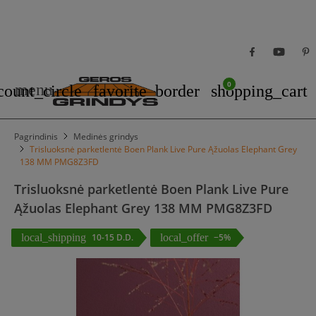
0
menu
count_circle
favorite_border
shopping_cart
Pagrindinis
Medinės grindys
Trisluoksnė parketlentė Boen Plank Live Pure Ąžuolas Elephant Grey
138 MM PMG8Z3FD
Trisluoksnė parketlentė Boen Plank Live Pure
Ąžuolas Elephant Grey 138 MM PMG8Z3FD
local_shipping
10-15 D.D.
local_offer
−5%