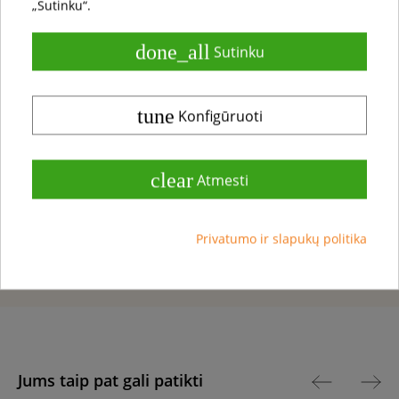
„Sutinku“.
Spalvos tonas
Tamsus
done_all
Sutinku
Paviršius
Lakuota itin matiniu,
"nematomu" laku, šiurkštintas
tune
Konfigūruoti
Šiluminė varža
0,109 m²k/W
clear
Atmesti
Kilmės šalis
Lietuva
Privatumo ir slapukų politika
Jums taip pat gali patikti