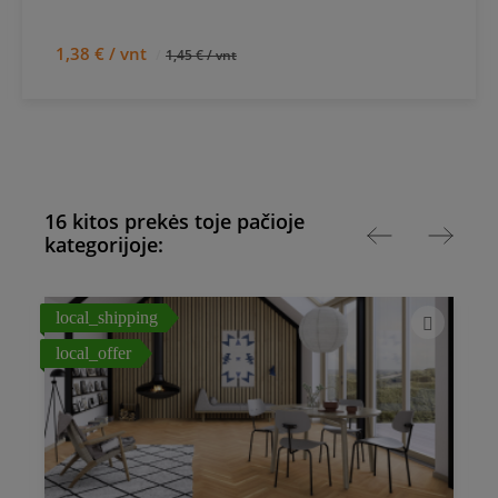
1,38 € / vnt
1,45 € / vnt
16 kitos prekės toje pačioje
kategorijoje:
local_shipping
l
local_offer
l