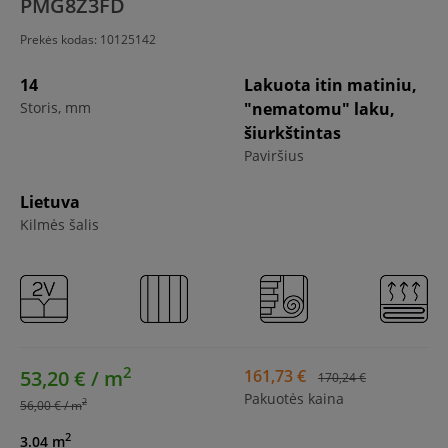
PMG8Z3FD
Prekės kodas:
10125142
14
Lakuota itin matiniu,
Storis, mm
"nematomu" laku,
šiurkštintas
Paviršius
Lietuva
Kilmės šalis
2
53,20 € / m
161,73 €
170,24 €
Pakuotės kaina
2
56,00 € / m
2
3.04 m