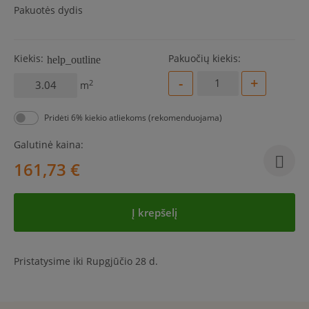
Pakuotės dydis
Kiekis:
Pakuočių kiekis:
help_outline
-
+
2
m
Pridėti 6% kiekio atliekoms (rekomenduojama)
Galutinė kaina:
161,73 €
Į krepšelį
Pristatysime iki Rupgjūčio 28 d.