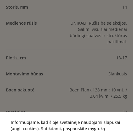
Storis, mm
14
Medienos rūšis
UNIKALI. Rūšis be selekcijos.
Galimi visi, šiai medienai
būdingi spalvos ir struktūros
pakitimai.
Plotis, cm
13-17
Montavimo būdas
Slankusis
Boen pakuotė
Boen Plank 138 mm: 10 vnt. /
3,04 kv.m. / 25,5 kg
Nuožulna
2V
Informuojame, kad šioje svetainėje naudojami slapukai
Šildomos grindys
Taip
(angl. cookies). Sutikdami, paspauskite mygtuką