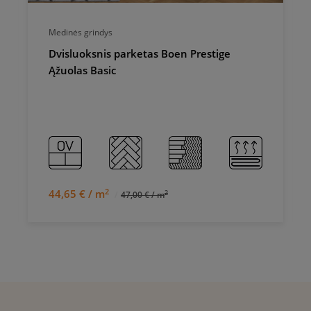
Medinės grindys
Dvisluoksnis parketas Boen Prestige
Ąžuolas Basic
2
44,65 € / m
2
47,00 € / m