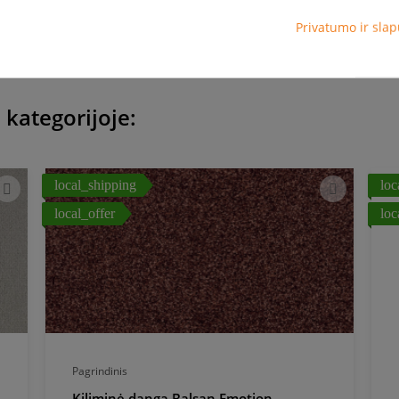
Privatumo ir slap
 kategorijoje:
local_shipping
loc
local_offer
loc
Pagrindinis
Kiliminė danga Balsan Emotion