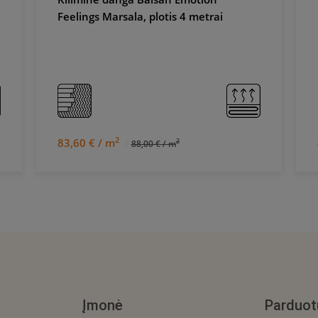
Feelings Marsala, plotis 4 metrai
2
83,60 € / m
2
88,00 € / m
Įmonė
Parduot