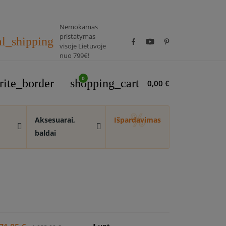
Nemokamas
pristatymas
al_shipping
visoje Lietuvoje
nuo 799€!
0
rite_border
shopping_cart
0,00 €
Aksesuarai,
Išpardavimas
baldai