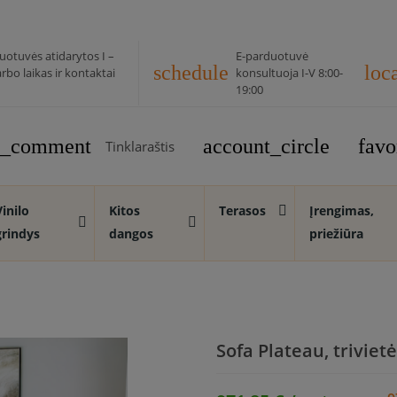
uotuvės atidarytos I –
E-parduotuvė
schedule
loc
rbo laikas ir kontaktai
konsultuoja I-V 8:00-
19:00
rt_comment
account_circle
favo
Tinklaraštis
Vinilo
Kitos
Terasos
Įrengimas,
grindys
dangos
priežiūra
Sofa Plateau, trivietė