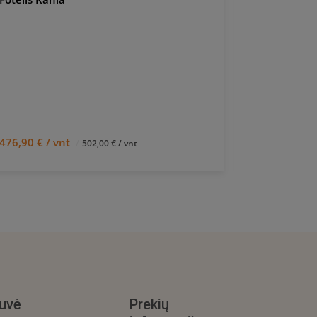
laminuotom
DS 3 mm
2
476,90 € / vnt
7,13 € / m
502,00 € / vnt
uvė
Prekių