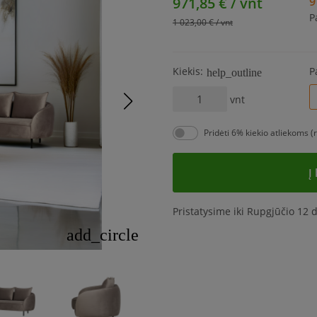
971,85 € / vnt
9
P
1 023,00 € / vnt
Kiekis:
P
help_outline
vnt
Pridėti 6% kiekio atliekoms
Į
Pristatysime iki Rupgjūčio 12 d
add_circle