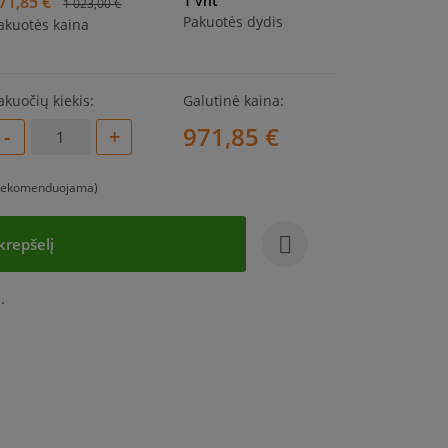
71,85 €
1 vnt
1 023,00 €
Pakuotės dydis
akuotės kaina
akuočių kiekis:
Galutinė kaina:
971,85 €
-
+
 (rekomenduojama)
 krepšelį
.
add_circle