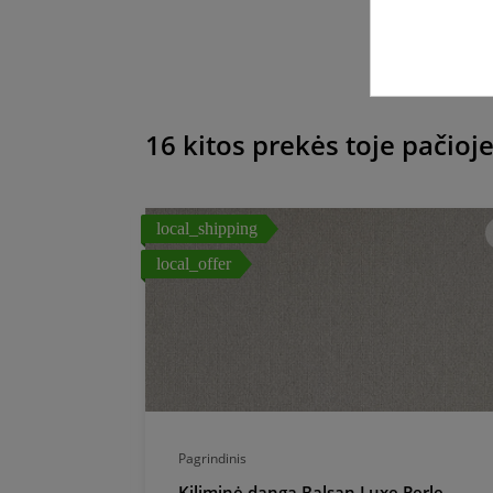
16 kitos prekės toje pačioje
local_shipping
local_offer
Pagrindinis
me Prusse,
Kiliminė danga Balsan Luxe Perle,