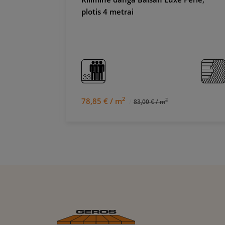
plotis 4 metrai
2
78,85 € / m
2
83,00 € / m