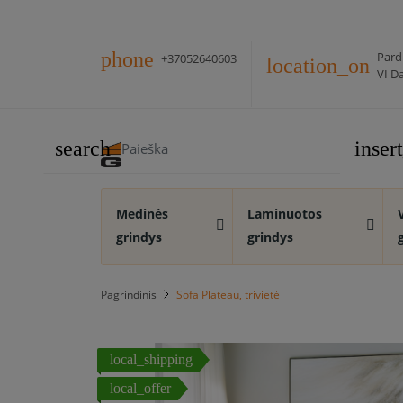
phone
Pard
+37052640603
location_on
VI Da
search
inse
Medinės
Laminuotos
grindys
grindys
Pagrindinis
Sofa Plateau, trivietė
local_shipping
local_offer