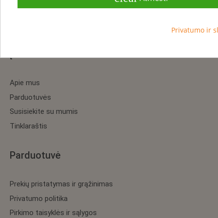
Privatumo ir s
Įmonė
Apie mus
Parduotuvės
Susisiekite su mumis
Tinklaraštis
Parduotuvė
Prekių pristatymas ir grąžinimas
Privatumo politika
Pirkimo taisyklės ir sąlygos