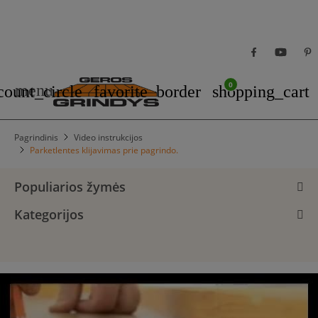
0
menu
count_circle
favorite_border
shopping_cart
Pagrindinis
Video instrukcijos
Parketlentes klijavimas prie pagrindo.
Populiarios žymės
Kategorijos