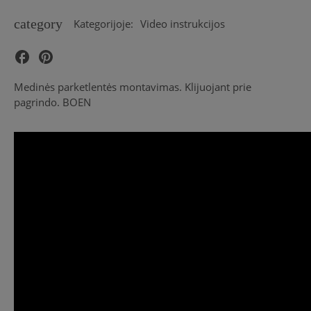
category
Kategorijoje:
Video instrukcijos
Medinės parketlentės montavimas. Klijuojant prie
pagrindo. BOEN