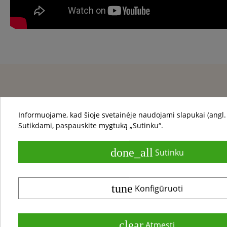
Informuojame, kad šioje svetainėje naudojami slapukai (angl. 
Sutikdami, paspauskite mygtuką „Sutinku“.
done_all
Sutinku
info@gerosgrindys.lt
tune
Konfigūruoti
Tel:
+37052640603
Darbo laikas
I - V 8.00 - 19.00
(Parduotuvės dirba ir šeštadieniais)
clear
Atmesti