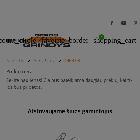
0
menu
count_circle
favorite_border
shopping_cart
Pagrindinis
Prekių ženklai
ONEFLOR
Prekių nėra
Sekite naujienas! Čia bus pateikiama daugiau prekių, kai tik
jos bus pridėtos.
Atstovaujame šiuos gamintojus