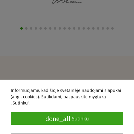
Informuojame, kad šioje svetainėje naudojami slapukai
(angl. cookies). Sutikdami, paspauskite mygtuką
„Sutinku“.
done_all
Sutinku
info@gerosgrindys.lt
Tel:
+37052640603